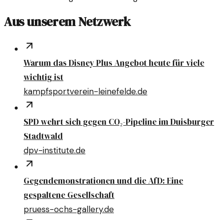
Aus unserem Netzwerk
Warum das Disney Plus Angebot heute für viele
wichtig ist
kampfsportverein-leinefelde.de
SPD wehrt sich gegen CO₂-Pipeline im Duisburger
Stadtwald
dpv-institute.de
Gegendemonstrationen und die AfD: Eine
gespaltene Gesellschaft
pruess-ochs-gallery.de