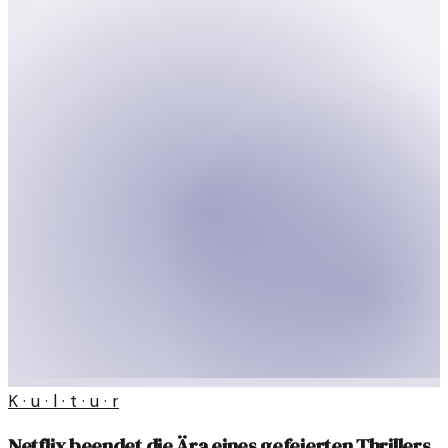
K · u · l · t · u · r
Netflix beendet die Ära eines gefeierten Thrillers