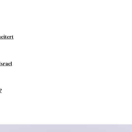
eitert
Israel
?