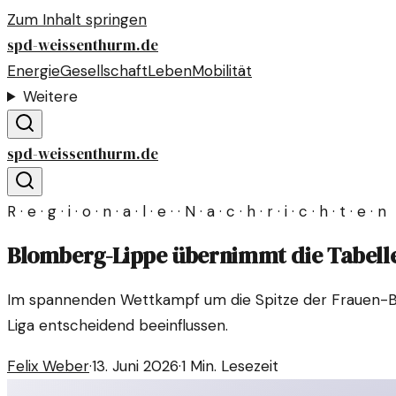
Zum Inhalt springen
spd-weissenthurm.de
Energie
Gesellschaft
Leben
Mobilität
Weitere
spd-weissenthurm.de
R · e · g · i · o · n · a · l · e · · N · a · c · h · r · i · c · h · t · e · n
Blomberg-Lippe übernimmt die Tabelle
Im spannenden Wettkampf um die Spitze der Frauen-Bun
Liga entscheidend beeinflussen.
Felix Weber
·
13. Juni 2026
·
1
Min. Lesezeit