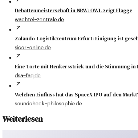
Debattenmeisterschaft in NRW: OWL zeigt Flagge
wachtel-zentrale.de
Zalando-Logistikzentrum Erfurt: Einigung ist gesch
sicor-online.de
Eine Torte mit Henkersstrick und die Stimmung in 
dsa-faq.de
Welchen Einfluss hat das SpaceX-IPO auf den Markt
soundcheck-philosophie.de
Weiterlesen